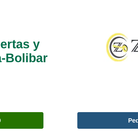
ertas y
a-Bolibar
Ped