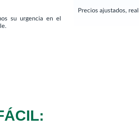
Precios ajustados, re
os su urgencia en el
le.
FÁCIL: