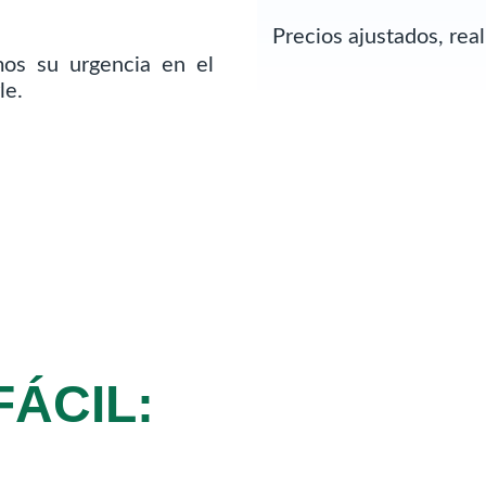
Precios ajustados, re
os su urgencia en el
le.
FÁCIL: