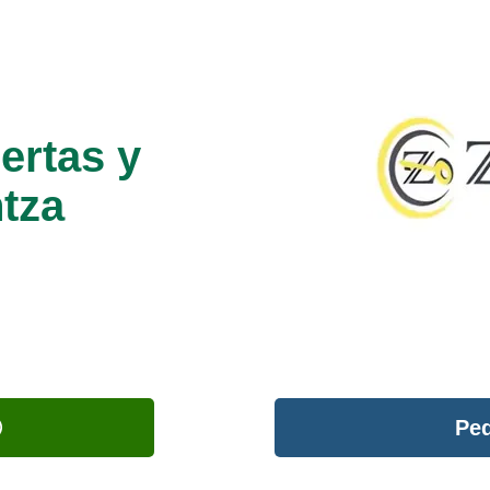
ertas y
tza
Ped