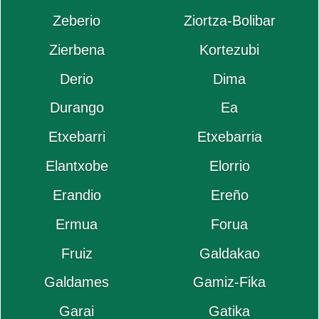
Zeberio
Ziortza-Bolibar
Zierbena
Kortezubi
Derio
Dima
Durango
Ea
Etxebarri
Etxebarria
Elantxobe
Elorrio
Erandio
Ereño
Ermua
Forua
Fruiz
Galdakao
Galdames
Gamiz-Fika
Garai
Gatika