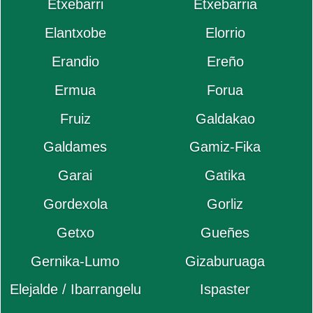
Etxebarri
Etxebarria
Elantxobe
Elorrio
Erandio
Ereño
Ermua
Forua
Fruiz
Galdakao
Galdames
Gamiz-Fika
Garai
Gatika
Gordexola
Gorliz
Getxo
Gueñes
Gernika-Lumo
Gizaburuaga
Elejalde / Ibarrangelu
Ispaster