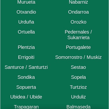
Murueta
Nabarniz
Otxandio
Ondarroa
Urduña
Orozko
Ortuella
Pedernales /
Sukarrieta
Plentzia
Portugalete
Errigoiti
Somorrostro / Muskiz
Santurce / Santurtzi
Sestao
Sondika
Sopela
Sopuerta
Turtzioz
Ubidea / Ubide
Urduliz
Trapagaran
Balmaseda