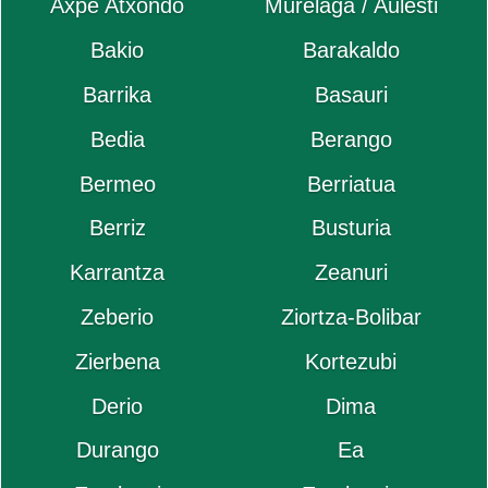
Axpe Atxondo
Murélaga / Aulesti
Bakio
Barakaldo
Barrika
Basauri
Bedia
Berango
Bermeo
Berriatua
Berriz
Busturia
Karrantza
Zeanuri
Zeberio
Ziortza-Bolibar
Zierbena
Kortezubi
Derio
Dima
Durango
Ea