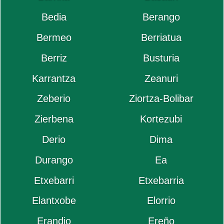
Bedia
Berango
Bermeo
Berriatua
Berriz
Busturia
Karrantza
Zeanuri
Zeberio
Ziortza-Bolibar
Zierbena
Kortezubi
Derio
Dima
Durango
Ea
Etxebarri
Etxebarria
Elantxobe
Elorrio
Erandio
Ereño