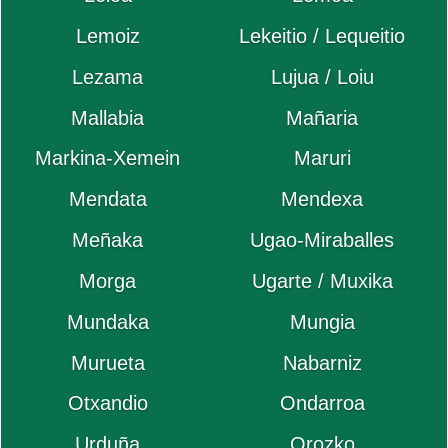
Lemoiz
Lekeitio / Lequeitio
Lezama
Lujua / Loiu
Mallabia
Mañaria
Markina-Xemein
Maruri
Mendata
Mendexa
Meñaka
Ugao-Miraballes
Morga
Ugarte / Muxika
Mundaka
Mungia
Murueta
Nabarniz
Otxandio
Ondarroa
Urduña
Orozko