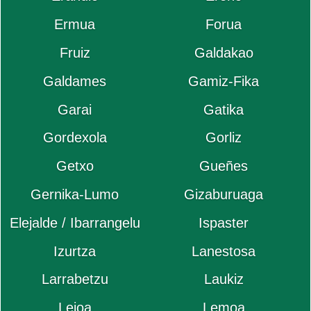
Ermua
Forua
Fruiz
Galdakao
Galdames
Gamiz-Fika
Garai
Gatika
Gordexola
Gorliz
Getxo
Gueñes
Gernika-Lumo
Gizaburuaga
Elejalde / Ibarrangelu
Ispaster
Izurtza
Lanestosa
Larrabetzu
Laukiz
Leioa
Lemoa