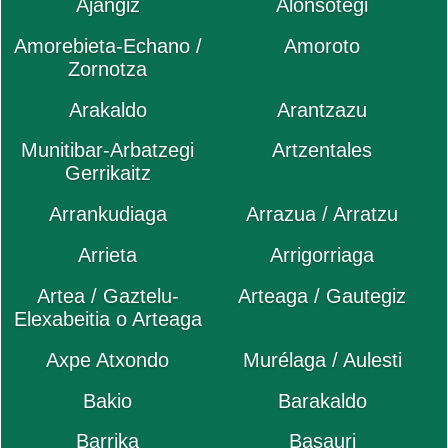
Ajangiz
Alonsotegi
Amorebieta-Echano /
Amoroto
Zornotza
Arakaldo
Arantzazu
Munitibar-Arbatzegi
Artzentales
Gerrikaitz
Arrankudiaga
Arrazua / Arratzu
Arrieta
Arrigorriaga
Artea / Gaztelu-
Arteaga / Gautegiz
Elexabeitia o Arteaga
Axpe Atxondo
Murélaga / Aulesti
Bakio
Barakaldo
Barrika
Basauri