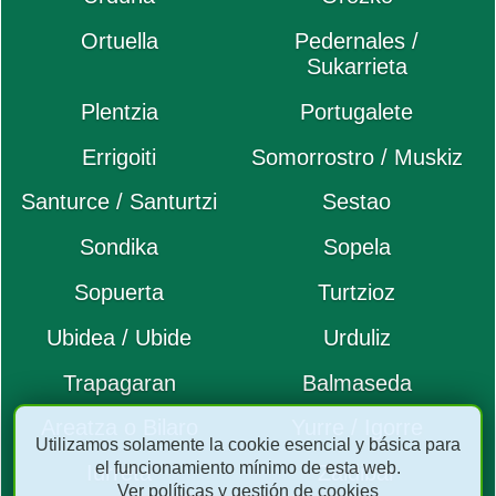
Ortuella
Pedernales /
Sukarrieta
Plentzia
Portugalete
Errigoiti
Somorrostro / Muskiz
Santurce / Santurtzi
Sestao
Sondika
Sopela
Sopuerta
Turtzioz
Ubidea / Ubide
Urduliz
Trapagaran
Balmaseda
Areatza o Bilaro
Yurre / Igorre
Utilizamos solamente la cookie esencial y básica para
el funcionamiento mínimo de esta web.
Iurreta
Zaldibar
Ver políticas y gestión de cookies