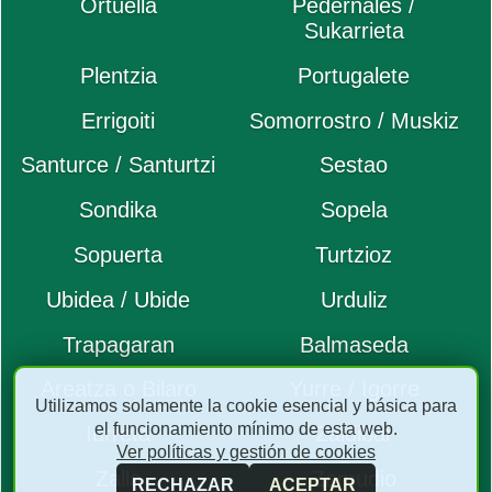
Ortuella
Pedernales /
Sukarrieta
Plentzia
Portugalete
Errigoiti
Somorrostro / Muskiz
Santurce / Santurtzi
Sestao
Sondika
Sopela
Sopuerta
Turtzioz
Ubidea / Ubide
Urduliz
Trapagaran
Balmaseda
Areatza o Bilaro
Yurre / Igorre
Utilizamos solamente la cookie esencial y básica para
el funcionamiento mínimo de esta web.
Iurreta
Zaldibar
Ver políticas y gestión de cookies
Zalla
Zamudio
RECHAZAR
ACEPTAR