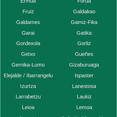
Ermua
Forua
Fruiz
Galdakao
Galdames
Gamiz-Fika
Garai
Gatika
Gordexola
Gorliz
Getxo
Gueñes
Gernika-Lumo
Gizaburuaga
Elejalde / Ibarrangelu
Ispaster
Izurtza
Lanestosa
Larrabetzu
Laukiz
Leioa
Lemoa