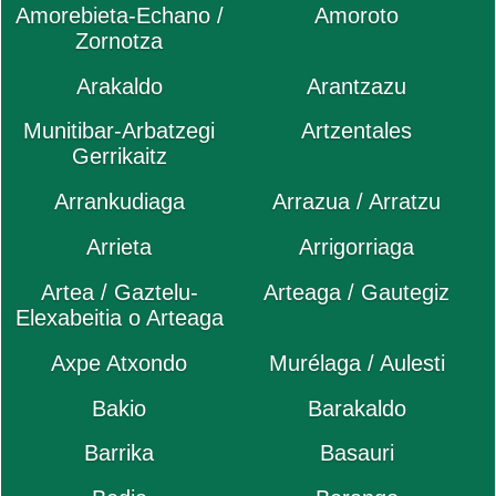
Amorebieta-Echano /
Amoroto
Zornotza
Arakaldo
Arantzazu
Munitibar-Arbatzegi
Artzentales
Gerrikaitz
Arrankudiaga
Arrazua / Arratzu
Arrieta
Arrigorriaga
Artea / Gaztelu-
Arteaga / Gautegiz
Elexabeitia o Arteaga
Axpe Atxondo
Murélaga / Aulesti
Bakio
Barakaldo
Barrika
Basauri