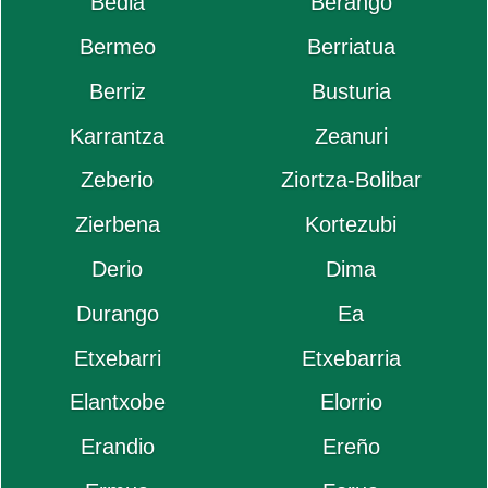
Bedia
Berango
Bermeo
Berriatua
Berriz
Busturia
Karrantza
Zeanuri
Zeberio
Ziortza-Bolibar
Zierbena
Kortezubi
Derio
Dima
Durango
Ea
Etxebarri
Etxebarria
Elantxobe
Elorrio
Erandio
Ereño