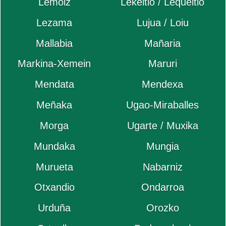
Lemoiz
Lekeitio / Lequeitio
Lezama
Lujua / Loiu
Mallabia
Mañaria
Markina-Xemein
Maruri
Mendata
Mendexa
Meñaka
Ugao-Miraballes
Morga
Ugarte / Muxika
Mundaka
Mungia
Murueta
Nabarniz
Otxandio
Ondarroa
Urduña
Orozko