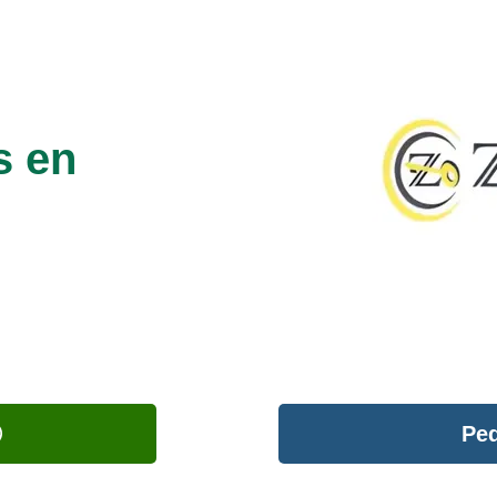
s en
Ped