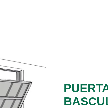
PUERT
BASCU