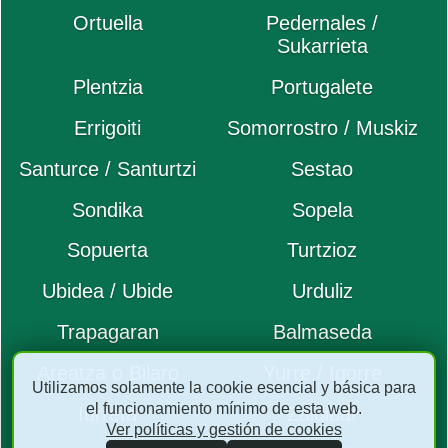
Ortuella
Pedernales /
Sukarrieta
Plentzia
Portugalete
Errigoiti
Somorrostro / Muskiz
Santurce / Santurtzi
Sestao
Sondika
Sopela
Sopuerta
Turtzioz
Ubidea / Ubide
Urduliz
Trapagaran
Balmaseda
Areatza o Bilaro
Yurre / Igorre
Utilizamos solamente la cookie esencial y básica para
el funcionamiento mínimo de esta web.
Iurreta
Zaldibar
Ver políticas y gestión de cookies