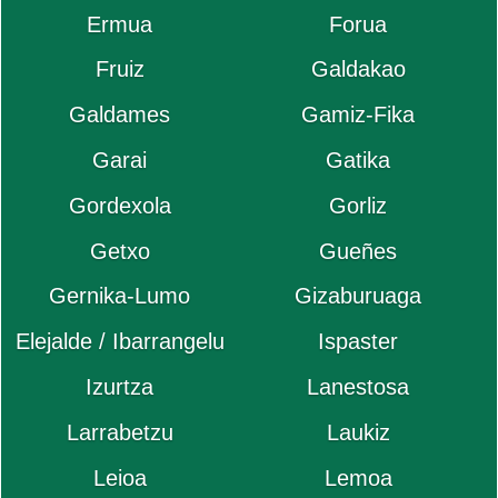
Ermua
Forua
Fruiz
Galdakao
Galdames
Gamiz-Fika
Garai
Gatika
Gordexola
Gorliz
Getxo
Gueñes
Gernika-Lumo
Gizaburuaga
Elejalde / Ibarrangelu
Ispaster
Izurtza
Lanestosa
Larrabetzu
Laukiz
Leioa
Lemoa