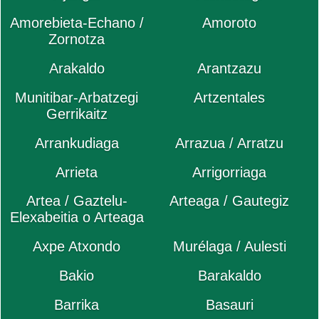
Amorebieta-Echano /
Amoroto
Zornotza
Arakaldo
Arantzazu
Munitibar-Arbatzegi
Artzentales
Gerrikaitz
Arrankudiaga
Arrazua / Arratzu
Arrieta
Arrigorriaga
Artea / Gaztelu-
Arteaga / Gautegiz
Elexabeitia o Arteaga
Axpe Atxondo
Murélaga / Aulesti
Bakio
Barakaldo
Barrika
Basauri