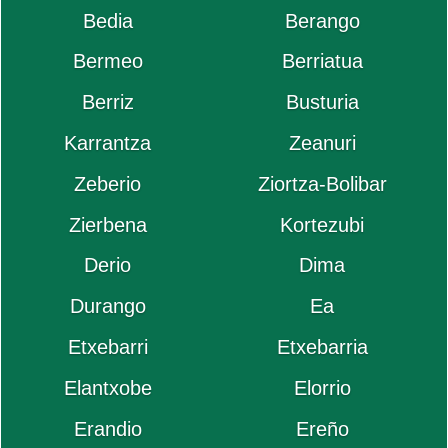
Bedia
Berango
Bermeo
Berriatua
Berriz
Busturia
Karrantza
Zeanuri
Zeberio
Ziortza-Bolibar
Zierbena
Kortezubi
Derio
Dima
Durango
Ea
Etxebarri
Etxebarria
Elantxobe
Elorrio
Erandio
Ereño