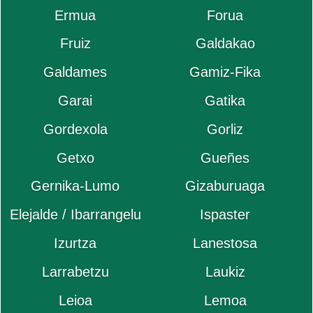
Ermua
Forua
Fruiz
Galdakao
Galdames
Gamiz-Fika
Garai
Gatika
Gordexola
Gorliz
Getxo
Gueñes
Gernika-Lumo
Gizaburuaga
Elejalde / Ibarrangelu
Ispaster
Izurtza
Lanestosa
Larrabetzu
Laukiz
Leioa
Lemoa