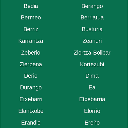
Bedia
Berango
Bermeo
Berriatua
Berriz
Busturia
Karrantza
Zeanuri
Zeberio
Ziortza-Bolibar
Zierbena
Kortezubi
Derio
Dima
Durango
Ea
Etxebarri
Etxebarria
Elantxobe
Elorrio
Erandio
Ereño