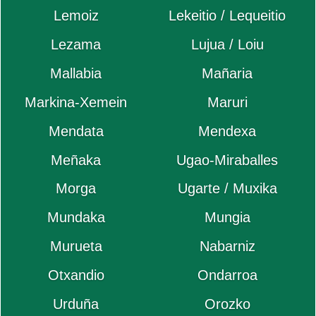
Lemoiz
Lekeitio / Lequeitio
Lezama
Lujua / Loiu
Mallabia
Mañaria
Markina-Xemein
Maruri
Mendata
Mendexa
Meñaka
Ugao-Miraballes
Morga
Ugarte / Muxika
Mundaka
Mungia
Murueta
Nabarniz
Otxandio
Ondarroa
Urduña
Orozko