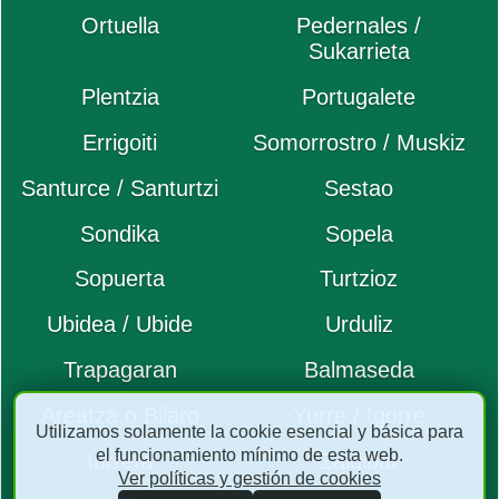
Ortuella
Pedernales /
Sukarrieta
Plentzia
Portugalete
Errigoiti
Somorrostro / Muskiz
Santurce / Santurtzi
Sestao
Sondika
Sopela
Sopuerta
Turtzioz
Ubidea / Ubide
Urduliz
Trapagaran
Balmaseda
Areatza o Bilaro
Yurre / Igorre
Utilizamos solamente la cookie esencial y básica para
el funcionamiento mínimo de esta web.
Iurreta
Zaldibar
Ver políticas y gestión de cookies