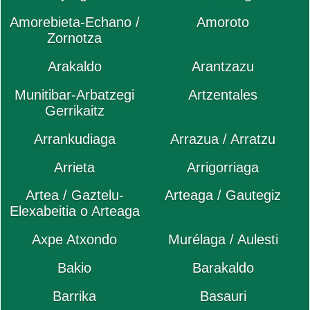
Amorebieta-Echano /
Amoroto
Zornotza
Arakaldo
Arantzazu
Munitibar-Arbatzegi
Artzentales
Gerrikaitz
Arrankudiaga
Arrazua / Arratzu
Arrieta
Arrigorriaga
Artea / Gaztelu-
Arteaga / Gautegiz
Elexabeitia o Arteaga
Axpe Atxondo
Murélaga / Aulesti
Bakio
Barakaldo
Barrika
Basauri