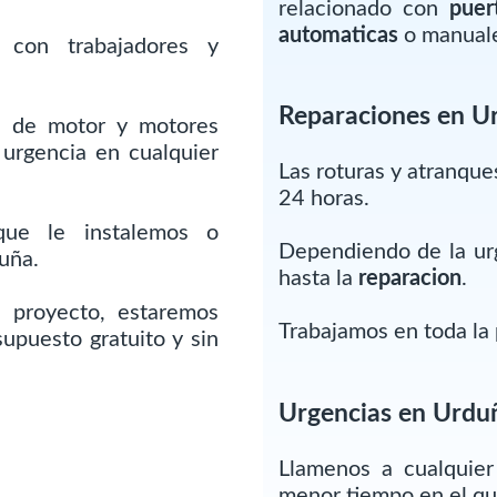
relacionado con
puer
automaticas
o manuales
 con trabajadores y
Reparaciones en U
s de motor y motores
urgencia en cualquier
Las roturas y atranqu
24 horas.
que le instalemos o
Dependiendo de la urg
uña.
hasta la
reparacion
.
 proyecto, estaremos
Trabajamos en toda la 
upuesto gratuito y sin
Urgencias en Urdu
Llamenos a cualquie
menor tiempo en el q