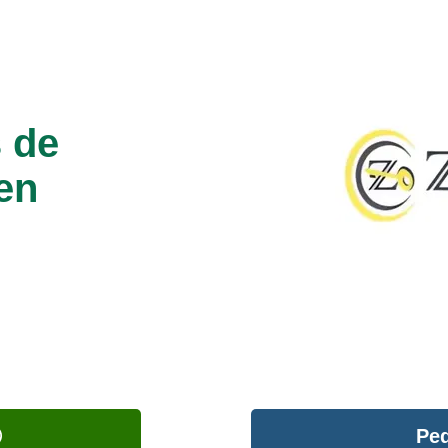
 de
en
Ped