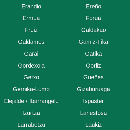
Erandio
Ereño
Ermua
Forua
Fruiz
Galdakao
Galdames
Gamiz-Fika
Garai
Gatika
Gordexola
Gorliz
Getxo
Gueñes
Gernika-Lumo
Gizaburuaga
Elejalde / Ibarrangelu
Ispaster
Izurtza
Lanestosa
Larrabetzu
Laukiz