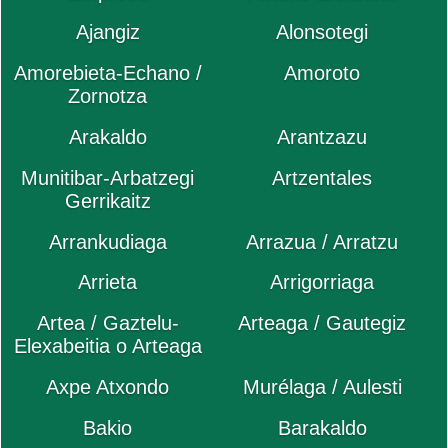
Ajangiz
Alonsotegi
Amorebieta-Echano /
Amoroto
Zornotza
Arakaldo
Arantzazu
Munitibar-Arbatzegi
Artzentales
Gerrikaitz
Arrankudiaga
Arrazua / Arratzu
Arrieta
Arrigorriaga
Artea / Gaztelu-
Arteaga / Gautegiz
Elexabeitia o Arteaga
Axpe Atxondo
Murélaga / Aulesti
Bakio
Barakaldo