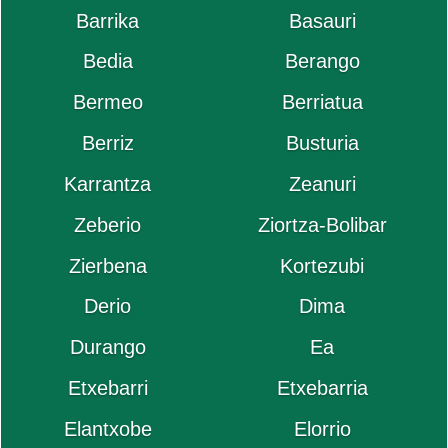
Barrika
Basauri
Bedia
Berango
Bermeo
Berriatua
Berriz
Busturia
Karrantza
Zeanuri
Zeberio
Ziortza-Bolibar
Zierbena
Kortezubi
Derio
Dima
Durango
Ea
Etxebarri
Etxebarria
Elantxobe
Elorrio