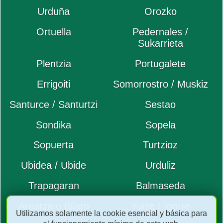
Urduña
Orozko
Ortuella
Pedernales /
Sukarrieta
Plentzia
Portugalete
Errigoiti
Somorrostro / Muskiz
Santurce / Santurtzi
Sestao
Sondika
Sopela
Sopuerta
Turtzioz
Ubidea / Ubide
Urduliz
Trapagaran
Balmaseda
Areatza o Bilaro
Yurre / Igorre
Utilizamos solamente la cookie esencial y básica para