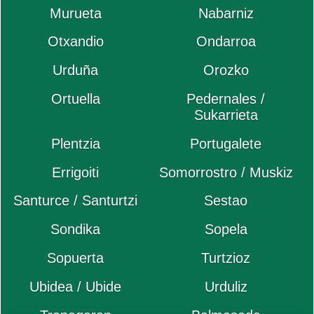
Murueta
Nabarniz
Otxandio
Ondarroa
Urduña
Orozko
Ortuella
Pedernales /
Sukarrieta
Plentzia
Portugalete
Errigoiti
Somorrostro / Muskiz
Santurce / Santurtzi
Sestao
Sondika
Sopela
Sopuerta
Turtzioz
Ubidea / Ubide
Urduliz