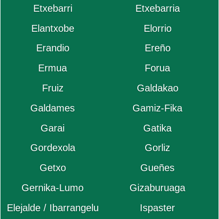
Etxebarri
Etxebarria
Elantxobe
Elorrio
Erandio
Ereño
Ermua
Forua
Fruiz
Galdakao
Galdames
Gamiz-Fika
Garai
Gatika
Gordexola
Gorliz
Getxo
Gueñes
Gernika-Lumo
Gizaburuaga
Elejalde / Ibarrangelu
Ispaster