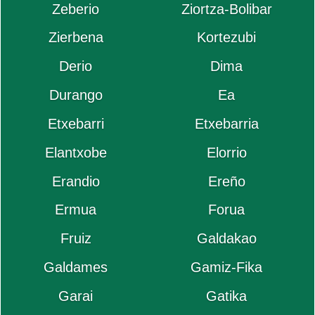
Zeberio
Ziortza-Bolibar
Zierbena
Kortezubi
Derio
Dima
Durango
Ea
Etxebarri
Etxebarria
Elantxobe
Elorrio
Erandio
Ereño
Ermua
Forua
Fruiz
Galdakao
Galdames
Gamiz-Fika
Garai
Gatika