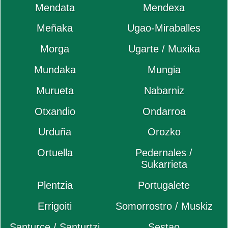
Mendata
Mendexa
Meñaka
Ugao-Miraballes
Morga
Ugarte / Muxika
Mundaka
Mungia
Murueta
Nabarniz
Otxandio
Ondarroa
Urduña
Orozko
Ortuella
Pedernales /
Sukarrieta
Plentzia
Portugalete
Errigoiti
Somorrostro / Muskiz
Santurce / Santurtzi
Sestao