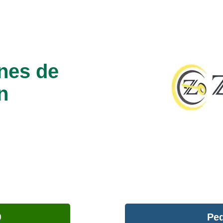
nes de
n
Ped