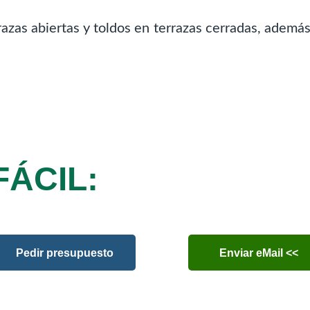
azas abiertas y toldos en terrazas cerradas, además
FÁCIL:
Pedir presupuesto
Enviar eMail <<