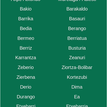
Bakio
Barakaldo
Barrika
Basauri
Bedia
Berango
Bermeo
Berriatua
Berriz
Busturia
Karrantza
Zeanuri
Zeberio
Ziortza-Bolibar
Zierbena
Kortezubi
Derio
Dima
Durango
Ea
Etxebarri
Etxebarria