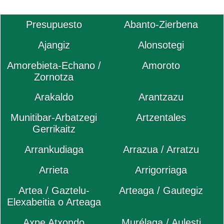
Presupuesto
Abanto-Zierbena
Ajangiz
Alonsotegi
Amorebieta-Echano /
Amoroto
Zornotza
Arakaldo
Arantzazu
Munitibar-Arbatzegi
Artzentales
Gerrikaitz
Arrankudiaga
Arrazua / Arratzu
Arrieta
Arrigorriaga
Artea / Gaztelu-
Arteaga / Gautegiz
Elexabeitia o Arteaga
Axpe Atxondo
Murélaga / Aulesti