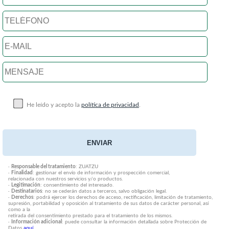
He leído y acepto la
política de privacidad
.
·
Responsable del tratamiento
: ZUATZU
·
Finalidad
: gestionar el envío de información y prospección comercial,
relacionada con nuestros servicios y/o productos.
·
Legitimación
: consentimiento del interesado.
·
Destinatarios
: no se cederán datos a terceros, salvo obligación legal.
·
Derechos
: podrá ejercer los derechos de acceso, rectificación, limitación de tratamiento,
supresión, portabilidad y oposición al tratamiento de sus datos de carácter personal, así
como a la
retirada del consentimiento prestado para el tratamiento de los mismos.
·
Información adicional
: puede consultar la información detallada sobre Protección de
Datos
aquí
.