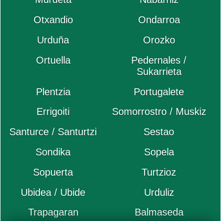
Otxandio
Ondarroa
Urduña
Orozko
Ortuella
Pedernales /
Sukarrieta
Plentzia
Portugalete
Errigoiti
Somorrostro / Muskiz
Santurce / Santurtzi
Sestao
Sondika
Sopela
Sopuerta
Turtzioz
Ubidea / Ubide
Urduliz
Trapagaran
Balmaseda