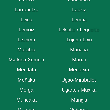
Larrabetzu
Laukiz
Leioa
Lemoa
Lemoiz
Lekeitio / Lequeitio
Lezama
Lujua / Loiu
Mallabia
Mañaria
Markina-Xemein
Maruri
Mendata
Mendexa
Meñaka
Ugao-Miraballes
Morga
Ugarte / Muxika
Mundaka
Mungia
Murueta
Nabarniz