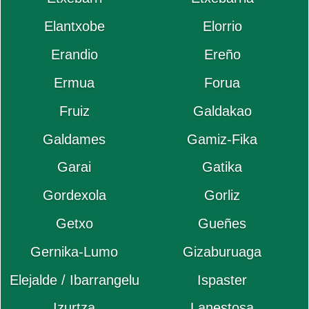
Elantxobe
Elorrio
Erandio
Ereño
Ermua
Forua
Fruiz
Galdakao
Galdames
Gamiz-Fika
Garai
Gatika
Gordexola
Gorliz
Getxo
Gueñes
Gernika-Lumo
Gizaburuaga
Elejalde / Ibarrangelu
Ispaster
Izurtza
Lanestosa