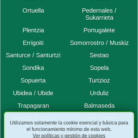
Ortuella
Pedernales /
Sukarrieta
Plentzia
Portugalete
Errigoiti
Somorrostro / Muskiz
Santurce / Santurtzi
Sestao
Sondika
Sopela
Sopuerta
Turtzioz
Ubidea / Ubide
Urduliz
Trapagaran
Balmaseda
Areatza o Bilaro
Yurre / Igorre
Utilizamos solamente la cookie esencial y básica para
el funcionamiento mínimo de esta web.
Iurreta
Zaldibar
Ver políticas y gestión de cookies