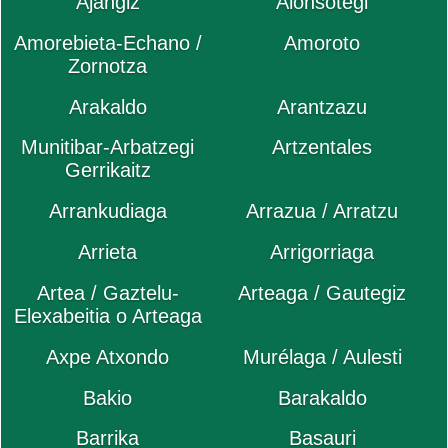
Ajangiz
Alonsotegi
Amorebieta-Echano /
Amoroto
Zornotza
Arakaldo
Arantzazu
Munitibar-Arbatzegi
Artzentales
Gerrikaitz
Arrankudiaga
Arrazua / Arratzu
Arrieta
Arrigorriaga
Artea / Gaztelu-
Arteaga / Gautegiz
Elexabeitia o Arteaga
Axpe Atxondo
Murélaga / Aulesti
Bakio
Barakaldo
Barrika
Basauri