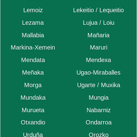
Lemoiz
Lekeitio / Lequeitio
Lezama
Lujua / Loiu
Mallabia
Mañaria
Markina-Xemein
Maruri
Mendata
Mendexa
Meñaka
Ugao-Miraballes
Morga
Ugarte / Muxika
Mundaka
Mungia
Murueta
Nabarniz
Otxandio
Ondarroa
Urduña
Orozko