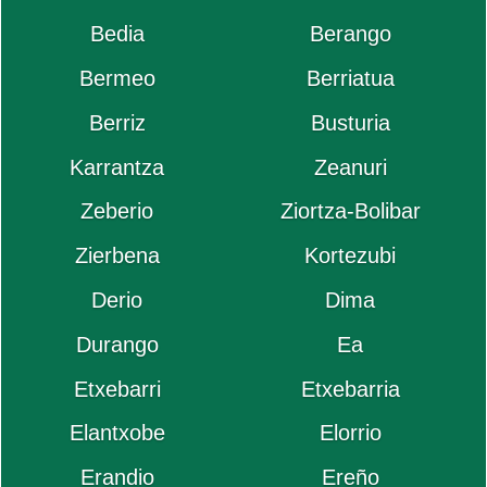
Bedia
Berango
Bermeo
Berriatua
Berriz
Busturia
Karrantza
Zeanuri
Zeberio
Ziortza-Bolibar
Zierbena
Kortezubi
Derio
Dima
Durango
Ea
Etxebarri
Etxebarria
Elantxobe
Elorrio
Erandio
Ereño