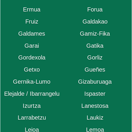
Ermua
Forua
Fruiz
Galdakao
Galdames
Gamiz-Fika
Garai
Gatika
Gordexola
Gorliz
Getxo
Gueñes
Gernika-Lumo
Gizaburuaga
Elejalde / Ibarrangelu
Ispaster
Izurtza
Lanestosa
Larrabetzu
Laukiz
Leioa
Lemoa